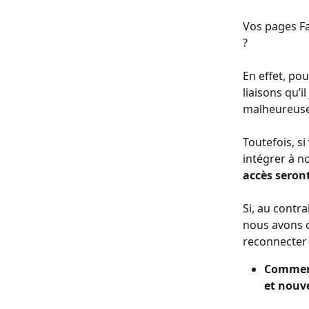
Vos pages F
?
En effet, po
liaisons qu’
malheureusem
Toutefois, s
intégrer à n
accès seron
Si, au contr
nous avons c
reconnecter 
Comment
et nouve