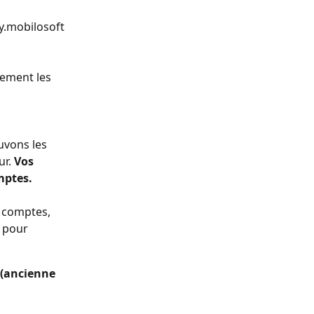
.mobilosoft 
ement les 
uvons les 
r. 
Vos 
mptes.
s comptes, 
 pour 
(ancienne 