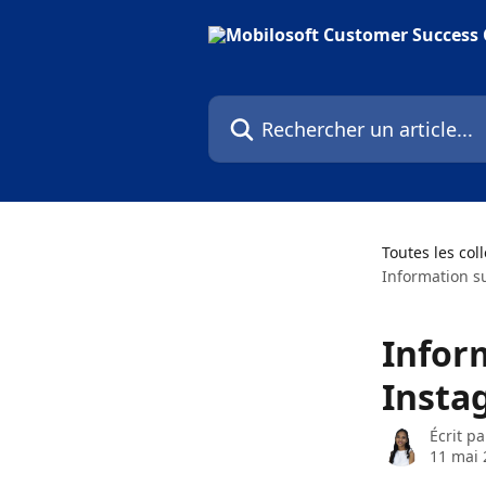
Passer au contenu principal
Rechercher un article...
Toutes les col
Information s
Inform
Insta
Écrit p
11 mai 