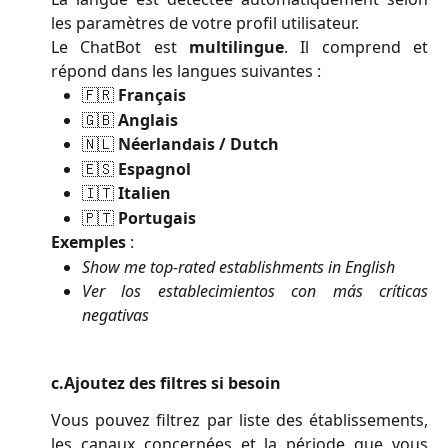
les paramètres de votre profil utilisateur.
Le ChatBot est
multilingue
. Il comprend et
répond dans les langues suivantes :
🇫🇷
Français
🇬🇧
Anglais
🇳🇱
Néerlandais / Dutch
🇪🇸
Espagnol
🇮🇹
Italien
🇵🇹
Portugais
Exemples
:
Show me top-rated establishments in English
Ver los establecimientos con más críticas
negativas
c.Ajoutez des filtres si besoin
Vous pouvez filtrez par liste des établissements,
les canaux concernées et la période que vous